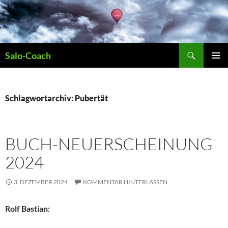
Zum
Inhalt
springen
Suchen
Salo-Coach
PRIMÄR
MENÜ
Schlagwortarchiv: Pubertät
BUCH-NEUERSCHEINUNG
2024
3. DEZEMBER 2024
KOMMENTAR HINTERLASSEN
Rolf Bastian: