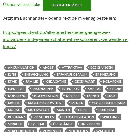
Übergänge Leseprobe
HERUNTERLADEN
Jetzt im Buchhandel – oder direkt beim Verlag bestellen:
https://geen.de/shop/alle/buecher/uebergaenge-wie-
individuen-und-gemeinschaften-ihre-kohaerenz-veraendern-
kopie/
AKKUMULATION
ANGST
ATTRAKTIVA
BEZIEHUNGEN
ELITE
ENTWICKLUNG
ERFAHRUNGSRAUM
ERINNERUNG
ETHIK
FAMILIE
GEDÄCHTNIS
GEGENWART
HOLARCHIE
IDENTITÄT
INKOHÄRENZ
INTENTION
KAPITAL
KIRCHE
KOHÄRENZ
KOOPERATION
KULTUR
LERNEN
LÜGE
MACHT
MARSHMALLOW-TEST
MEDIEN
MÖGLICHKEITSRAUM
MORAL
MOTIVATION
MUSTER
NS-ZEIT
PUBERTÄT
RESONANZ
RESSOURCEN
SELBSTREGULATION
SPALTUNG
SPRACHE
SYSTEME
ÜBERGÄNGE
UNIVERSUM
VERBUNDENHEIT
VERGESSEN
VERTRAUEN
WAHRHEIT