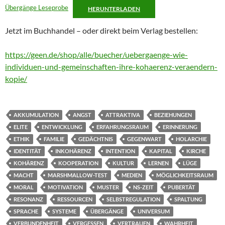
Übergänge Leseprobe
HERUNTERLADEN
Jetzt im Buchhandel – oder direkt beim Verlag bestellen:
https://geen.de/shop/alle/buecher/uebergaenge-wie-
individuen-und-gemeinschaften-ihre-kohaerenz-veraendern-
kopie/
AKKUMULATION
ANGST
ATTRAKTIVA
BEZIEHUNGEN
ELITE
ENTWICKLUNG
ERFAHRUNGSRAUM
ERINNERUNG
ETHIK
FAMILIE
GEDÄCHTNIS
GEGENWART
HOLARCHIE
IDENTITÄT
INKOHÄRENZ
INTENTION
KAPITAL
KIRCHE
KOHÄRENZ
KOOPERATION
KULTUR
LERNEN
LÜGE
MACHT
MARSHMALLOW-TEST
MEDIEN
MÖGLICHKEITSRAUM
MORAL
MOTIVATION
MUSTER
NS-ZEIT
PUBERTÄT
RESONANZ
RESSOURCEN
SELBSTREGULATION
SPALTUNG
SPRACHE
SYSTEME
ÜBERGÄNGE
UNIVERSUM
VERBUNDENHEIT
VERGESSEN
VERTRAUEN
WAHRHEIT