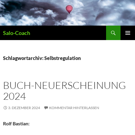
Zum
Inhalt
springen
Suchen
Salo-Coach
PRIMÄR
MENÜ
Schlagwortarchiv: Selbstregulation
BUCH-NEUERSCHEINUNG
2024
3. DEZEMBER 2024
KOMMENTAR HINTERLASSEN
Rolf Bastian: